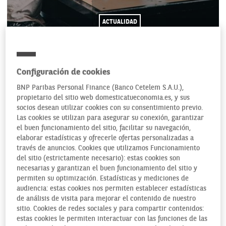
ACTUALIDAD
Configuración de cookies
03/11/2023
BNP Paribas Personal Finance (Banco Cetelem S.A.U.),
propietario del sitio web domesticatueconomia.es, y sus
socios desean utilizar cookies con su consentimiento previo.
La jornada laboral lleva ya bastante tiempo en la palestra, y
Las cookies se utilizan para asegurar su conexión, garantizar
el buen funcionamiento del sitio, facilitar su navegación,
mientras se habla de la reducción de la jornada laboral que
elaborar estadísticas y ofrecerle ofertas personalizadas a
se propondrá desde el Gobierno si Sumar y el PSOE
través de anuncios. Cookies que utilizamos Funcionamiento
consiguen la investidura de Sánchez, ya se conocen los
del sitio (estrictamente necesario): estas cookies son
resultados del experimento realizado en el Ayuntamiento
necesarias y garantizan el buen funcionamiento del sitio y
de Valencia durante dos meses (abril y mayo), consistente
permiten su optimización. Estadísticas y mediciones de
audiencia: estas cookies nos permiten establecer estadísticas
en una semana laboral de cuatro días. De martes a viernes.
de análisis de visita para mejorar el contenido de nuestro
Una fórmula que ya se ha aplicado en algunos países
sitio. Cookies de redes sociales y para compartir contenidos:
europeos. Y la experiencia arroja resultados prometedores,
estas cookies le permiten interactuar con las funciones de las