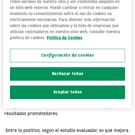
pero también algunos datos preocupantes que habrá que
redes sociales de nuestro sitio y ver contenidos alojados en
valorar si este modelo llega a aplicarse.
un sitio web externo. Puede cambiar o retirar en cualquier
momento su consentimiento sobre el uso de cookies no
estrictamente necesarias. Para obtener más información
sobre las cookies que utilizamos y la lista de empresas que
utilizan rastreadores en nuestro sitio web, consulte nuestra
política de cookies:
Política de Cookies
Configuración de cookies
Rechazar todas
Aceptar todas
La experiencia de la semana laboral de 4 días arroja
resultados prometedores.
Entre lo positivo, según el estudio evaluador, es que mejora