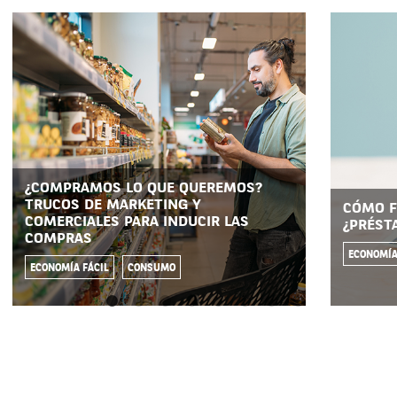
¿COMPRAMOS LO QUE QUEREMOS?
TRUCOS DE MARKETING Y
CÓMO F
COMERCIALES PARA INDUCIR LAS
¿PRÉST
COMPRAS
ECONOMÍA
ECONOMÍA FÁCIL
CONSUMO