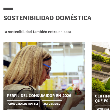
SOSTENIBILIDAD DOMÉSTICA
La sostenibilidad también entra en casa.
PERFIL DEL CONSUMIDOR EN 2026
CERTIF
QUÉ ES
CONSUMO SOSTENIBLE
ACTUALIDAD
VIVIENDA