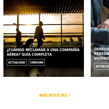
DERECH
¿CUÁNDO RECLAMAR A UNA COMPAÑÍA
PERSON
AÉREA? GUÍA COMPLETA
VIVIEN
ACTUALIDAD
CONSUMO
ACTUALI
MÁS NOTICIAS