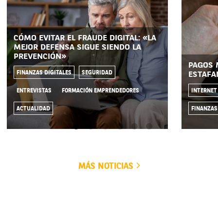
CÓMO EVITAR EL FRAUDE DIGITAL: «LA
MEJOR DEFENSA SIGUE SIENDO LA
PREVENCIÓN»
PAGOS 
FINANZAS DIGITALES
SEGURIDAD
ESTAFA
ENTREVISTAS
FORMACIÓN EMPRENDEDORES
INTERNET
ACTUALIDAD
FINANZAS
MÁS NOTICIAS