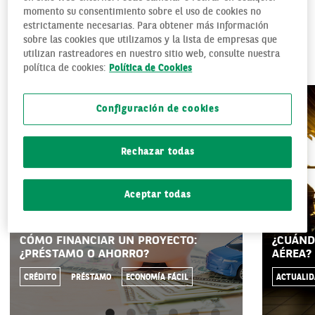
momento su consentimiento sobre el uso de cookies no
ECONOMÍA FÁCIL
estrictamente necesarias. Para obtener más información
sobre las cookies que utilizamos y la lista de empresas que
utilizan rastreadores en nuestro sitio web, consulte nuestra
El día a día de tu economía doméstica sin complicaciones.
política de cookies:
Política de Cookies
Configuración de cookies
Rechazar todas
Aceptar todas
CÓMO FINANCIAR UN PROYECTO:
¿CUÁND
¿PRÉSTAMO O AHORRO?
AÉREA?
CRÉDITO
PRÉSTAMO
ECONOMÍA FÁCIL
ACTUALI