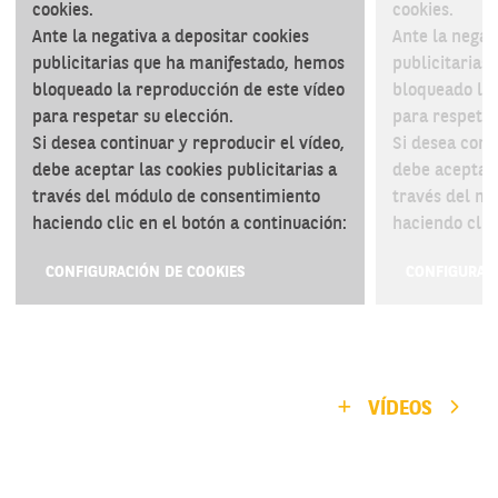
cookies.
cookies.
Ante la negativa a depositar cookies
Ante la negat
publicitarias que ha manifestado, hemos
publicitarias
bloqueado la reproducción de este vídeo
bloqueado la 
para respetar su elección.
para respetar
Si desea continuar y reproducir el vídeo,
Si desea cont
debe aceptar las cookies publicitarias a
debe aceptar 
través del módulo de consentimiento
través del m
haciendo clic en el botón a continuación:
haciendo clic
CONFIGURACIÓN DE COOKIES
CONFIGURACI
VÍDEOS