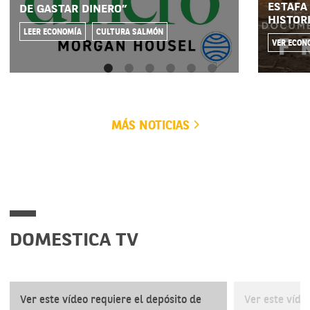
ESTAFA 
DE GASTAR DINERO”
HISTOR
LEER ECONOMÍA
CULTURA SALMÓN
VER ECON
MÁS NOTICIAS
DOMESTICA TV
Ver este vídeo requiere el depósito de
Ver este víde