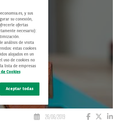
economia.es, y sus
egurar su conexión,
ofrecerle ofertas
ctamente necesario):
timización.
 análisis de visita
enidos: estas cookies
idos alojados en un
NUEVA LEY
l uso de cookies no
la lista de empresas
a de Cookies
Aceptar todas
26/06/2019