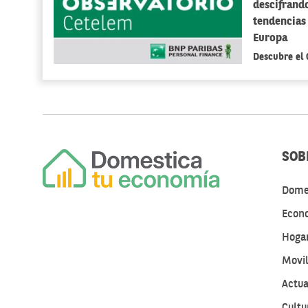
descifrando
tendencias
Europa
Descubre el
SOB
Dome
Econo
Hogar
Movil
Actua