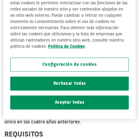
Iniciar una aventura empresarial como autónomo no es un
estas cookies le permiten interactuar con las funciones de las
proyecto sencillo, y financieramente a menudo exige
redes sociales de nuestro sitio y ver contenidos alojados en
inversiones difíciles de asumir. Para ello existe la opción de
un sitio web externo. Puede cambiar o retirar en cualquier
momento su consentimiento sobre el uso de cookies no
la capitalización del desempleo o el pago único de la
estrictamente necesarias. Para obtener más información
totalidad de las prestaciones correspondientes al paro.
sobre las cookies que utilizamos y la lista de empresas que
utilizan rastreadores en nuestro sitio web, consulte nuestra
El Pago Único del desempleo lo pueden solicitar aquellas
política de cookies:
Política de Cookies
personas que están en el paro e interesadas en abrir su
propio negocio como autónomos
, ya que permite cobrar
Configuración de cookies
de una sola vez todo o parte del importe pendiente de la
prestación por desempleo.
Rechazar todas
Para poder solicitar el pago único, el interesado no debe
haber iniciado la actividad económica ni estar de alta en la
Seguridad Social, y debe tener pendiente de recibir, al
Aceptar todas
menos, tres
mensualidades de la prestación
. Además, el
trabajador no puede haber sido beneficiario de otro pago
único en los cuatro años anteriores.
REQUISITOS