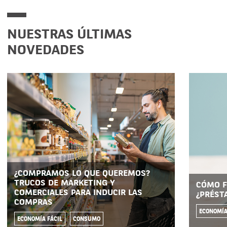
NUESTRAS ÚLTIMAS
NOVEDADES
¿COMPRAMOS LO QUE QUEREMOS?
TRUCOS DE MARKETING Y
CÓMO F
COMERCIALES PARA INDUCIR LAS
¿PRÉST
COMPRAS
ECONOMÍA
ECONOMÍA FÁCIL
CONSUMO