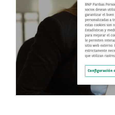
BNP Paribas Person
socios desean utili
garantizar el buen 
personalizadas a t
estas cookies son 
Estadísticas y medi
para mejorar el con
le permiten interac
sitio web externo.
estrictamente nece
que utilizan rastre
Configuración 