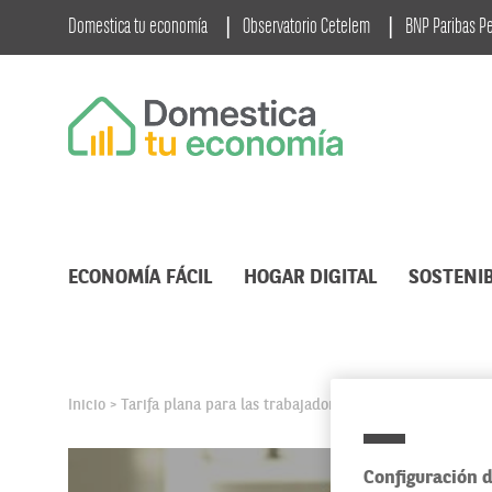
Domestica tu economía
Observatorio Cetelem
BNP Paribas P
ECONOMÍA FÁCIL
HOGAR DIGITAL
SOSTENIB
Inicio
Tarifa plana para las trabajadoras autónomas que se r
>
Configuración d