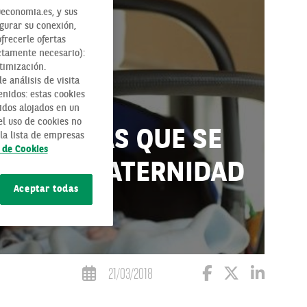
economia.es, y sus
egurar su conexión,
ofrecerle ofertas
ctamente necesario):
timización.
 análisis de visita
enidos: estas cookies
RA LAS
idos alojados en un
l uso de cookies no
UTÓNOMAS QUE SE
la lista de empresas
a de Cookies
RAS LA MATERNIDAD
Aceptar todas
21/03/2018