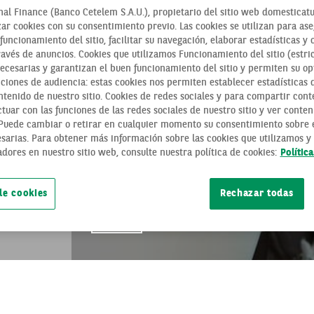
al Finance (Banco Cetelem S.A.U.), propietario del sitio web domesticatu
zar cookies con su consentimiento previo. Las cookies se utilizan para as
funcionamiento del sitio, facilitar su navegación, elaborar estadísticas y 
ravés de anuncios. Cookies que utilizamos Funcionamiento del sitio (estri
necesarias y garantizan el buen funcionamiento del sitio y permiten su op
ciones de audiencia: estas cookies nos permiten establecer estadísticas de
tenido de nuestro sitio. Cookies de redes sociales y para compartir cont
TARIFA PLANA PA
tuar con las funciones de las redes sociales de nuestro sitio y ver conten
 Puede cambiar o retirar en cualquier momento su consentimiento sobre e
TRABAJADORAS A
sarias. Para obtener más información sobre las cookies que utilizamos y 
adores en nuestro sitio web, consulte nuestra política de cookies:
Polític
REINCORPORAN T
de cookies
Rechazar todas
ACTUALIDAD