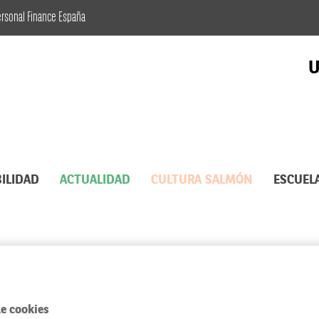
ersonal Finance España
U
ILIDAD
ACTUALIDAD
CULTURA SALMÓN
ESCUEL
eincorporan tras la maternidad
e cookies