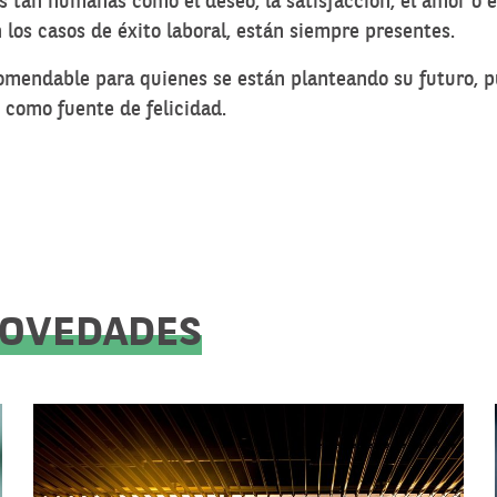
nes tan humanas como el deseo, la satisfacción, el amor o 
 los casos de éxito laboral, están siempre presentes.
endable para quienes se están planteando su futuro, pues
o como fuente de felicidad.
NOVEDADES