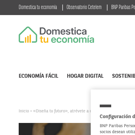
Domestica tu economía
Observatorio Cetelem
BNP Paribas P
ECONOMÍA FÁCIL
HOGAR DIGITAL
SOSTENIB
Inicio
«Diseña tu futuro», atrévete a combinar trabajo y feli
>
Configuración d
BNP Paribas Person
socios desean utili