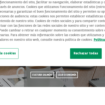
funcionamiento del sitio, facilitar su navegación, elaborar estadísticas y 
ravés de anuncios. Cookies que utilizamos Funcionamiento del sitio (estri
necesarias y garantizan el buen funcionamiento del sitio y permiten su op
ciones de audiencia: estas cookies nos permiten establecer estadísticas de
tenido de nuestro sitio. Cookies de redes sociales y para compartir cont
tuar con las funciones de las redes sociales de nuestro sitio y ver conten
 Puede cambiar o retirar en cualquier momento su consentimiento sobre e
sarias. Para obtener más información sobre las cookies que utilizamos y 
adores en nuestro sitio web, consulte nuestra política de cookies:
Polític
«DISEÑA TU FUTU
de cookies
Rechazar todas
COMBINAR TRABAJ
CULTURA SALMÓN
LEER ECONOMÍA