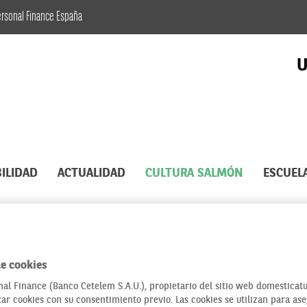
ersonal Finance España
U
ILIDAD
ACTUALIDAD
CULTURA SALMÓN
ESCUEL
cidad
e cookies
al Finance (Banco Cetelem S.A.U.), propietario del sitio web domesticatu
zar cookies con su consentimiento previo. Las cookies se utilizan para as