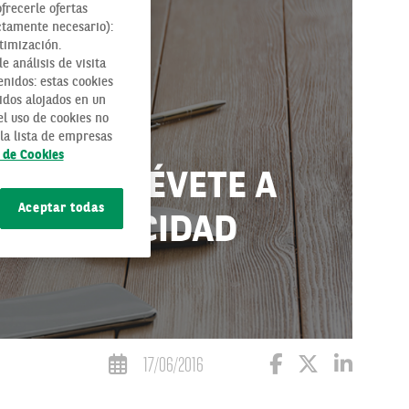
ofrecerle ofertas
ctamente necesario):
timización.
 análisis de visita
enidos: estas cookies
idos alojados en un
l uso de cookies no
la lista de empresas
a de Cookies
RO», ATRÉVETE A
Aceptar todas
O Y FELICIDAD
17/06/2016