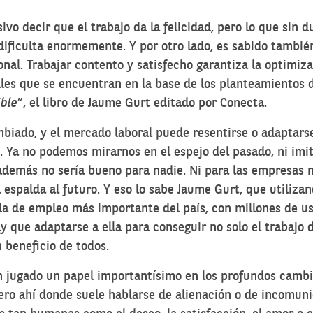
sivo decir que el trabajo da la felicidad, pero lo que sin d
 dificulta enormemente. Y por otro lado, es sabido tambi
nal. Trabajar contento y satisfecho garantiza la optimiza
les que se encuentran en la base de los planteamientos 
ible
”, el libro de Jaume Gurt editado por Conecta.
biado, y el mercado laboral puede resentirse o adaptars
 Ya no podemos mirarnos en el espejo del pasado, ni imit
 además no sería bueno para nadie. Ni para las empresas 
a espalda al futuro. Y eso lo sabe Jaume Gurt, que utilizan
a de empleo más importante del país, con millones de usu
 que adaptarse a ella para conseguir no solo el trabajo 
n beneficio de todos.
n jugado un papel importantísimo en los profundos cambios
ero ahí donde suele hablarse de alienación o de incomunic