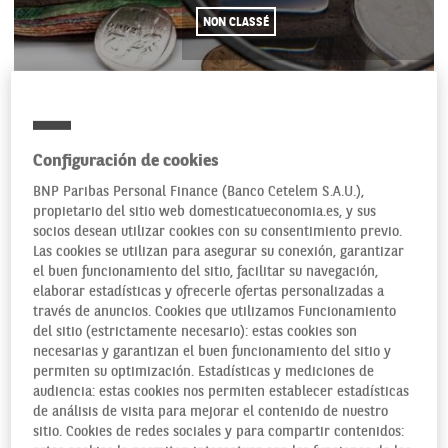
NON CLASSÉ
31/07/2018
Configuración de cookies
BNP Paribas Personal Finance (Banco Cetelem S.A.U.),
propietario del sitio web domesticatueconomia.es, y sus
socios desean utilizar cookies con su consentimiento previo.
Las cookies se utilizan para asegurar su conexión, garantizar
el buen funcionamiento del sitio, facilitar su navegación,
elaborar estadísticas y ofrecerle ofertas personalizadas a
través de anuncios. Cookies que utilizamos Funcionamiento
del sitio (estrictamente necesario): estas cookies son
necesarias y garantizan el buen funcionamiento del sitio y
permiten su optimización. Estadísticas y mediciones de
audiencia: estas cookies nos permiten establecer estadísticas
de análisis de visita para mejorar el contenido de nuestro
Quién más quién menos ha necesitado alguna vez un
sitio. Cookies de redes sociales y para compartir contenidos: