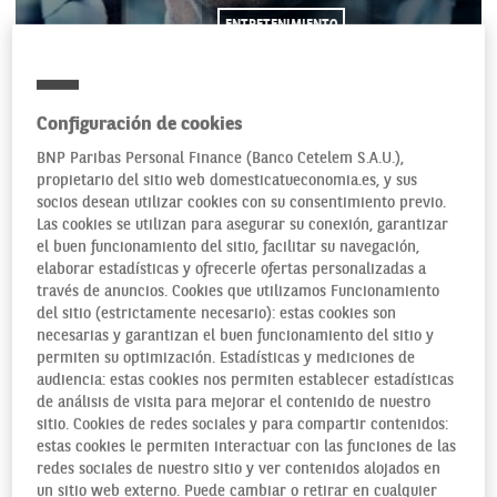
ENTRETENIMIENTO
Configuración de cookies
17/09/2021
BNP Paribas Personal Finance (Banco Cetelem S.A.U.),
propietario del sitio web domesticatueconomia.es, y sus
socios desean utilizar cookies con su consentimiento previo.
Las cookies se utilizan para asegurar su conexión, garantizar
Son muchas, y algún día serán ya demasiadas, las series
el buen funcionamiento del sitio, facilitar su navegación,
ambientadas en las entrañas financieras de aquí o de allá en
elaborar estadísticas y ofrecerle ofertas personalizadas a
época de vacas gordas o flacas, con multinacionales,
través de anuncios. Cookies que utilizamos Funcionamiento
del sitio (estrictamente necesario): estas cookies son
magnates shakespearianos o familias bañadas en oro
necesarias y garantizan el buen funcionamiento del sitio y
moviendo los hilos bursátiles, que nos cuentan estiras y
permiten su optimización. Estadísticas y mediciones de
aflojas del mercado a través de operaciones, opas o
audiencia: estas cookies nos permiten establecer estadísticas
traiciones, siempre barnizadas con lenguaje socioeconómico
de análisis de visita para mejorar el contenido de nuestro
grandilocuente y finansonante (sí, me he inventado el
sitio. Cookies de redes sociales y para compartir contenidos:
estas cookies le permiten interactuar con las funciones de las
palabro), que intentan seducirnos con el poder del dinero,
redes sociales de nuestro sitio y ver contenidos alojados en
la falta de escrúpulos de quien lo maneja y la endeble moral
un sitio web externo. Puede cambiar o retirar en cualquier