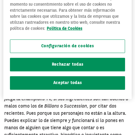
de quién lo ambiciona.
Devils
es otra de ellas.
momento su consentimiento sobre el uso de cookies no
estrictamente necesarias. Para obtener más información
sobre las cookies que utilizamos y la lista de empresas que
utilizan rastreadores en nuestro sitio web, consulte nuestra
política de cookies:
Política de Cookies
Configuración de cookies
Rechazar todas
De nacionalidad italiana, factura americana y ambientación
Aceptar todas
británica, es una miniserie de segunda división del
mencionado género del drama financiero. Y por qué no
juega la Champions TV, si sus ingredientes son tan buenos o
malos como los de
Billions
o
Succession
, por citar dos
recientes. Pues porque sus personajes no están a la altura.
Puedes explicar lo de siempre y funcionará si lo pones en
manos de alguien que tiene algo que contar o es