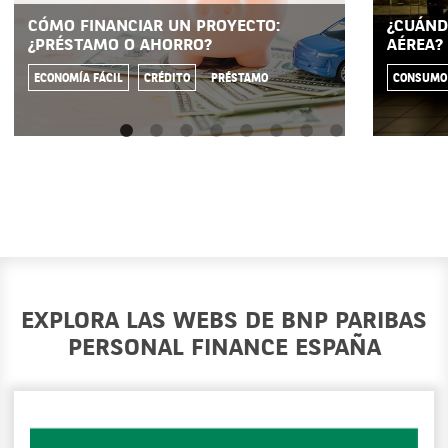
CÓMO FINANCIAR UN PROYECTO:
¿CUÁND
¿PRÉSTAMO O AHORRO?
AÉREA?
ECONOMÍA FÁCIL
CRÉDITO
PRÉSTAMO
CONSUMO
EXPLORA LAS WEBS DE BNP PARIBAS
PERSONAL FINANCE ESPAÑA