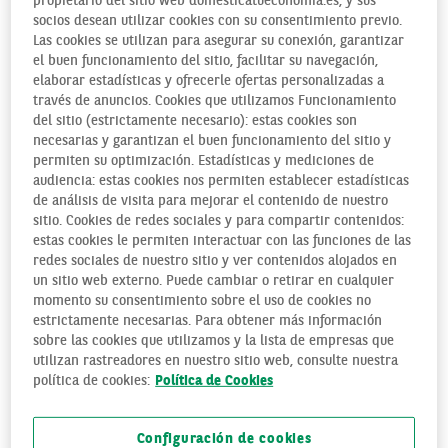
propietario del sitio web domesticatueconomia.es, y sus
socios desean utilizar cookies con su consentimiento previo.
Las cookies se utilizan para asegurar su conexión, garantizar
AYUDAS PÚBLICAS PARA EL ALQUILER O LA
el buen funcionamiento del sitio, facilitar su navegación,
COMPRA DE VIVIENDA
elaborar estadísticas y ofrecerle ofertas personalizadas a
NON CLASSÉ
través de anuncios. Cookies que utilizamos Funcionamiento
del sitio (estrictamente necesario): estas cookies son
necesarias y garantizan el buen funcionamiento del sitio y
permiten su optimización. Estadísticas y mediciones de
audiencia: estas cookies nos permiten establecer estadísticas
de análisis de visita para mejorar el contenido de nuestro
sitio. Cookies de redes sociales y para compartir contenidos:
estas cookies le permiten interactuar con las funciones de las
redes sociales de nuestro sitio y ver contenidos alojados en
un sitio web externo. Puede cambiar o retirar en cualquier
momento su consentimiento sobre el uso de cookies no
estrictamente necesarias. Para obtener más información
sobre las cookies que utilizamos y la lista de empresas que
utilizan rastreadores en nuestro sitio web, consulte nuestra
política de cookies:
Política de Cookies
Configuración de cookies