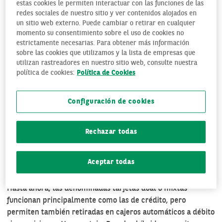
estas cookies le permiten interactuar con las funciones de las
redes sociales de nuestro sitio y ver contenidos alojados en
un sitio web externo. Puede cambiar o retirar en cualquier
momento su consentimiento sobre el uso de cookies no
estrictamente necesarias. Para obtener más información
sobre las cookies que utilizamos y la lista de empresas que
utilizan rastreadores en nuestro sitio web, consulte nuestra
política de cookies:
Política de Cookies
Configuración de cookies
La principal diferencia entre las tarjetas de débito y crédito
es que cuando realizas un pago con las primeras, se carga
Rechazar todas
en tu cuenta inmediatamente, mientras que en las de
crédito se descuenta de forma aplazada según la modalidad
de pago. Con las híbridas puedes escoger entre las dos
Aceptar todas
tipologías.
Hasta ahora, las denominadas tarjetas dual o mixtas
funcionan principalmente como las de crédito, pero
permiten también retiradas en cajeros automáticos a débito