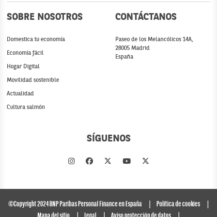
SOBRE NOSOTROS
CONTÁCTANOS
Domestica tu economía
Paseo de los Melancólicos 14A,
28005 Madrid
Economía fácil
España
Hogar Digital
Movilidad sostenible
Actualidad
Cultura salmón
SÍGUENOS
©Copyright 2024 BNP Paribas Personal Finance en España
Política de cookies
Mapa del sitio
Legal
Aviso protección de datos