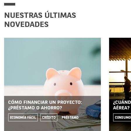
NUESTRAS ÚLTIMAS
NOVEDADES
CÓMO FINANCIAR UN PROYECTO:
¿CUÁND
¿PRÉSTAMO O AHORRO?
AÉREA?
ECONOMÍA FÁCIL
CRÉDITO
PRÉSTAMO
CONSUMO