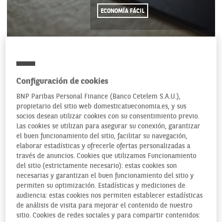
ECONOMÍA FÁCIL
02/03/2022
Configuración de cookies
BNP Paribas Personal Finance (Banco Cetelem S.A.U.),
En los últimos meses se ha dicho hasta la saciedad que el
propietario del sitio web domesticatueconomia.es, y sus
plástico está
sustituyendo al dinero en metálico
. Una
socios desean utilizar cookies con su consentimiento previo.
Las cookies se utilizan para asegurar su conexión, garantizar
realidad reforzada durante la pandemia. Pagar con tarjeta
el buen funcionamiento del sitio, facilitar su navegación,
es ya lo más común, y ahora podremos evitar su duplicación
elaborar estadísticas y ofrecerle ofertas personalizadas a
llevando las tarjetas híbridas, que combinan el crédito con
través de anuncios. Cookies que utilizamos Funcionamiento
el débito.
del sitio (estrictamente necesario): estas cookies son
necesarias y garantizan el buen funcionamiento del sitio y
permiten su optimización. Estadísticas y mediciones de
audiencia: estas cookies nos permiten establecer estadísticas
de análisis de visita para mejorar el contenido de nuestro
sitio. Cookies de redes sociales y para compartir contenidos: