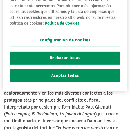
catódicas).
momento su consentimiento sobre el uso de cookies no
estrictamente necesarias. Para obtener más información
sobre las cookies que utilizamos y la lista de empresas que
utilizan rastreadores en nuestro sitio web, consulte nuestra
política de cookies:
Política de Cookies
Configuración de cookies
Rechazar todas
Billions
es algo así como un culebrón financiero donde todo
puede pasar, porque el poder del dinero es (o pretende ser)
Aceptar todas
ilimitado. Sólo la ley puede imponerle topes, pero ¿cuál es
el precio de la ley? Un enconado debate que enfrentará
acaloradamente y en los más diversos contextos a los
protagonistas principales del conflicto: el fiscal
interpretado por el siempre formidable Paul Giamatti
(
Entre copas, El ilusionista, La joven del agua
) y el opaco
multimillonario, el inversor que encarna Damian Lewis
(protagonista del thriller
Traidor como los nuestros
o de