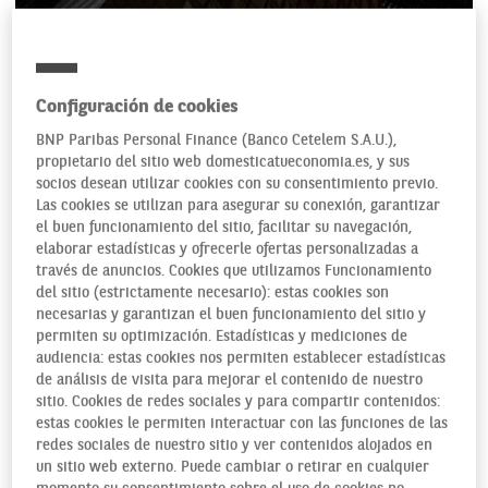
CULTURA SALMÓN
VER ECONOMÍA
Configuración de cookies
BNP Paribas Personal Finance (Banco Cetelem S.A.U.),
propietario del sitio web domesticatueconomia.es, y sus
09/12/2016
socios desean utilizar cookies con su consentimiento previo.
Las cookies se utilizan para asegurar su conexión, garantizar
el buen funcionamiento del sitio, facilitar su navegación,
elaborar estadísticas y ofrecerle ofertas personalizadas a
Las altas finanzas son un caldo de cultivo evidente para la
través de anuncios. Cookies que utilizamos Funcionamiento
ficción. Ambición, poder, arrogancia, fraude, intereses
del sitio (estrictamente necesario): estas cookies son
creados, traición, explotación, éxito, bancarrota… Una lista
necesarias y garantizan el buen funcionamiento del sitio y
de ingredientes argumentales que dan tanto para una
permiten su optimización. Estadísticas y mediciones de
docena de películas como para tantos otros capítulos de una
audiencia: estas cookies nos permiten establecer estadísticas
de análisis de visita para mejorar el contenido de nuestro
temporada de televisión. Como por ejemplo la serie
Billions
,
sitio. Cookies de redes sociales y para compartir contenidos:
la última producción de compañía Showtime, que es una de
estas cookies le permiten interactuar con las funciones de las
las novedades más estimulantes de la nueva oferta
redes sociales de nuestro sitio y ver contenidos alojados en
televisiva (ya disponible en muchas de las plataformas
un sitio web externo. Puede cambiar o retirar en cualquier