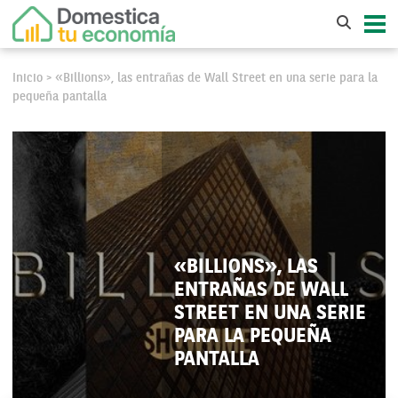
Inicio
«Billions», las entrañas de Wall Street en una serie para la
>
pequeña pantalla
«BILLIONS», LAS
ENTRAÑAS DE WALL
STREET EN UNA SERIE
PARA LA PEQUEÑA
PANTALLA