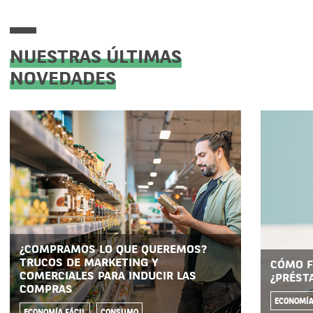
NUESTRAS ÚLTIMAS
NOVEDADES
¿COMPRAMOS LO QUE QUEREMOS?
TRUCOS DE MARKETING Y
CÓMO F
COMERCIALES PARA INDUCIR LAS
¿PRÉST
COMPRAS
ECONOMÍA
ECONOMÍA FÁCIL
CONSUMO