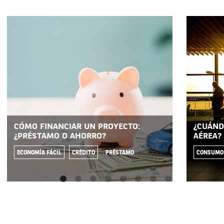
CÓMO FINANCIAR UN PROYECTO:
¿CUÁND
¿PRÉSTAMO O AHORRO?
AÉREA?
ECONOMÍA FÁCIL
CRÉDITO
PRÉSTAMO
CONSUMO