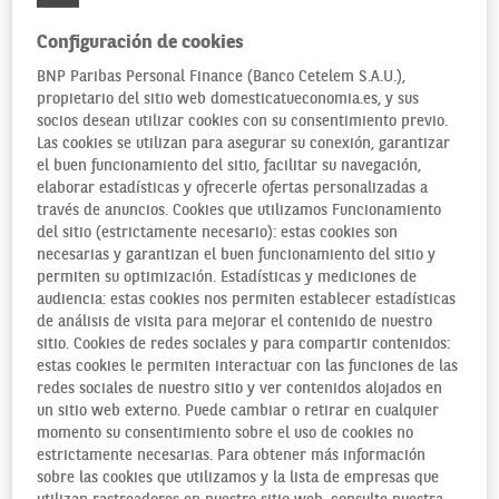
Configuración de cookies
BNP Paribas Personal Finance (Banco Cetelem S.A.U.),
¿QUÉ ES EXACTAMENTE EL
propietario del sitio web domesticatueconomia.es, y sus
EURO DIGITAL?
socios desean utilizar cookies con su consentimiento previo.
Las cookies se utilizan para asegurar su conexión, garantizar
el buen funcionamiento del sitio, facilitar su navegación,
El euro digital es un proyecto de la eurozona
que se
elaborar estadísticas y ofrecerle ofertas personalizadas a
encuentra todavía en fase de preparación técnica y
través de anuncios. Cookies que utilizamos Funcionamiento
del sitio (estrictamente necesario): estas cookies son
desarrollo normativo. El objetivo es
crear una versión
necesarias y garantizan el buen funcionamiento del sitio y
virtual de la moneda actual que complementaría al
permiten su optimización. Estadísticas y mediciones de
efectivo
, ofreciendo al público una alternativa más con la
audiencia: estas cookies nos permiten establecer estadísticas
que poder pagar. Pero el dinero en metálico continuaría
de análisis de visita para mejorar el contenido de nuestro
siendo una opción de pago.
La idea no es reemplazardo
.
sitio. Cookies de redes sociales y para compartir contenidos:
estas cookies le permiten interactuar con las funciones de las
redes sociales de nuestro sitio y ver contenidos alojados en
un sitio web externo. Puede cambiar o retirar en cualquier
momento su consentimiento sobre el uso de cookies no
¿PARA QUÉ SERVIRÁ?
estrictamente necesarias. Para obtener más información
sobre las cookies que utilizamos y la lista de empresas que