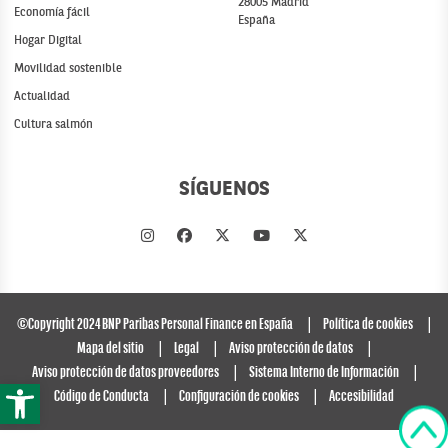
28005 Madrid
Economía fácil
España
Hogar Digital
Movilidad sostenible
Actualidad
Cultura salmón
SÍGUENOS
©Copyright 2024 BNP Paribas Personal Finance en España
Política de cookies
Mapa del sitio
Legal
Aviso protección de datos
Aviso protección de datos proveedores
Sistema Interno de Información
Abrir barra de herramientas
Código de Conducta
Configuración de cookies
Accesibilidad