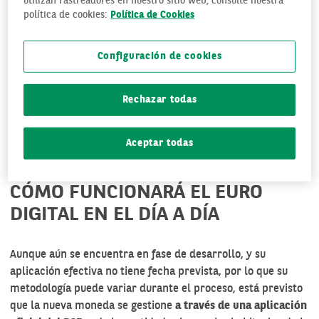
utilizan rastreadores en nuestro sitio web, consulte nuestra
Este nuevo formato de moneda, cuyo valor siempre será el
política de cookies:
Política de Cookies
mismo que el del euro físico,
permitirá hacer pagos en
tiendas físicas, comprar por internet y realizar
Configuración de cookies
transferencias inmediatas entre particulares
.
De este modo, los ciudadanos podrán realizar pagos
Rechazar todas
seguros, rápidos y gratuitos en toda la zona euro, sin
depender de intermediarios financieros privados.
Aceptar todas
CÓMO FUNCIONARÁ EL EURO
DIGITAL EN EL DÍA A DÍA
Aunque aún se encuentra en fase de desarrollo, y su
aplicación efectiva no tiene fecha prevista, por lo que su
metodología puede variar durante el proceso, está previsto
que la nueva moneda se gestione
a través de una aplicación