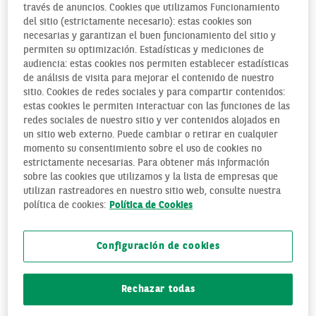
través de anuncios. Cookies que utilizamos Funcionamiento
del sitio (estrictamente necesario): estas cookies son
Entre las principales preocupaciones de los españoles, la
necesarias y garantizan el buen funcionamiento del sitio y
crisis migratoria era el noveno motivo de inquietud social el
permiten su optimización. Estadísticas y mediciones de
pasado mes de junio, según señalan los resultados del
audiencia: estas cookies nos permiten establecer estadísticas
informe. En cambio, en solo cuatro meses, en el último
de análisis de visita para mejorar el contenido de nuestro
sondeo realizado por el Centro de Investigaciones
sitio. Cookies de redes sociales y para compartir contenidos:
estas cookies le permiten interactuar con las funciones de las
Sociológicas (CIS) el mes de septiembre, la problemática de
redes sociales de nuestro sitio y ver contenidos alojados en
la inmigración se ha convertido en la principal
un sitio web externo. Puede cambiar o retirar en cualquier
preocupación social. De hecho, a principios de verano los
momento su consentimiento sobre el uso de cookies no
encuestados que así lo consideraban representaban un
estrictamente necesarias. Para obtener más información
16,9% del total, mientras que ahora el porcentaje alcanza el
sobre las cookies que utilizamos y la lista de empresas que
utilizan rastreadores en nuestro sitio web, consulte nuestra
30,4%.
política de cookies:
Política de Cookies
De hecho, el CIS, organismo público español, adscrito al
Ministerio de la Presidencia, Justicia y Relaciones con las
Configuración de cookies
Cortes, y principal fuente estatal de información estadística,
señala que habría que remontarse hasta 2007, tras la
conocida como crisis de los cayucos, para encontrar una
Rechazar todas
mayor preocupación sobre este asunto.