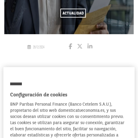
ACTUALIDAD
26/12/2024
La inmigración es la principal preocupación de los
españoles en 2024, según la última encuesta elaborada por
el CIS este año. Una cuestión que los ciudadanos perciben
como la más preocupante por delante incluso de la
Configuración de cookies
economía, la sanidad, el empleo y la vivienda.
BNP Paribas Personal Finance (Banco Cetelem S.A.U.),
propietario del sitio web domesticatueconomia.es, y sus
socios desean utilizar cookies con su consentimiento previo.
Las cookies se utilizan para asegurar su conexión, garantizar
el buen funcionamiento del sitio, facilitar su navegación,
LA CRISIS MIGRATORIA
elaborar estadísticas y ofrecerle ofertas personalizadas a