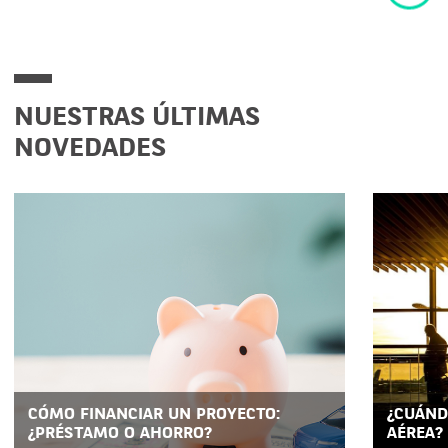
NUESTRAS ÚLTIMAS
NOVEDADES
CÓMO FINANCIAR UN PROYECTO:
¿CUÁND
¿PRÉSTAMO O AHORRO?
AÉREA?