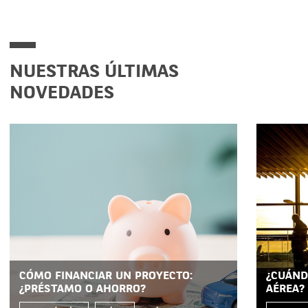
NUESTRAS ÚLTIMAS
NOVEDADES
CÓMO FINANCIAR UN PROYECTO:
¿CUÁND
¿PRÉSTAMO O AHORRO?
AÉREA?