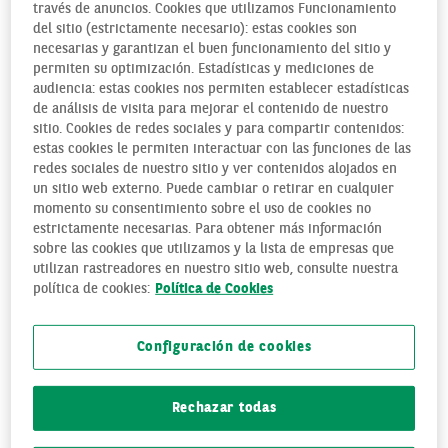
través de anuncios. Cookies que utilizamos Funcionamiento
profesionales una opción mejorada de ahorro para su
del sitio (estrictamente necesario): estas cookies son
jubilación
. Y es que hasta ahora este tipo de colectivos
necesarias y garantizan el buen funcionamiento del sitio y
profesionales solo podía invertir en planes de pensiones
permiten su optimización. Estadísticas y mediciones de
audiencia: estas cookies nos permiten establecer estadísticas
individuales, con las limitaciones que ello conlleva en
de análisis de visita para mejorar el contenido de nuestro
cuanto a las aportaciones que pueden realizarse.
sitio. Cookies de redes sociales y para compartir contenidos:
estas cookies le permiten interactuar con las funciones de las
redes sociales de nuestro sitio y ver contenidos alojados en
un sitio web externo. Puede cambiar o retirar en cualquier
QUÉ ES UN PLAN DE PENSIONES
momento su consentimiento sobre el uso de cookies no
estrictamente necesarias. Para obtener más información
SIMPLIFICADO PARA
sobre las cookies que utilizamos y la lista de empresas que
utilizan rastreadores en nuestro sitio web, consulte nuestra
AUTÓNOMOS
política de cookies:
Política de Cookies
Un plan de pensiones simplificado es un producto
Configuración de cookies
preventivo que permite cumplir con las obligaciones que
marca el convenio del sector y ayudan a planificar el ahorro
para la jubilación de las personas trabajadoras. Y en
Rechazar todas
especial a los autónomos que pueden disponer de este modo