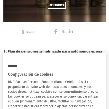
PENSIONES
14/04/2025
El
Plan de pensiones simplificado para autónomos
es una
de las nuevas opciones para complementar el subsidio de
jubilación de la Seguridad Social La pensión a percibir
cuando llegue la edad de jubilación es una de las principales
Configuración de cookies
preocupaciones de todo trabajador y conviene conocer
todas las posibilidades.
BNP Paribas Personal Finance (Banco Cetelem S.A.U.),
propietario del sitio web domesticatueconomia.es, y sus
Se trata de una alternativa, incluida en la Ley 12/2022 de
socios desean utilizar cookies con su consentimiento previo.
regulación para el impulso de los planes de pensiones de
Las cookies se utilizan para asegurar su conexión, garantizar
el buen funcionamiento del sitio, facilitar su navegación,
empleo, que
responde a la necesidad de dar a los
elaborar estadísticas y ofrecerle ofertas personalizadas a
trabajadores por cuenta propia y a los colegios