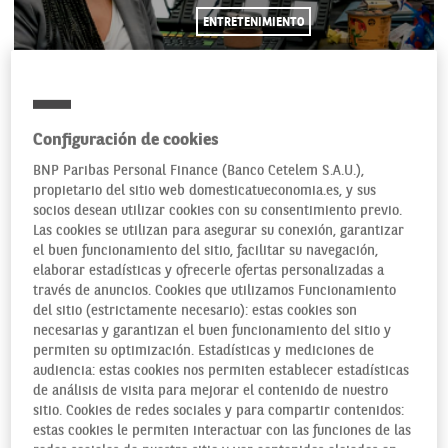
ENTRETENIMIENTO
19/02/2021
Configuración de cookies
BNP Paribas Personal Finance (Banco Cetelem S.A.U.),
propietario del sitio web domesticatueconomia.es, y sus
socios desean utilizar cookies con su consentimiento previo.
La erótica del poder es un clásico mil veces invocado para
Las cookies se utilizan para asegurar su conexión, garantizar
desarrollar argumentos ficticios, más o menos inspirados en
el buen funcionamiento del sitio, facilitar su navegación,
casos o personajes reales. Pero se trata de un erotismo no
elaborar estadísticas y ofrecerle ofertas personalizadas a
necesariamente sexual, sino más bien una irresistible
través de anuncios. Cookies que utilizamos Funcionamiento
tentación capaz de seducir a cualquiera y arrastrarlo al
del sitio (estrictamente necesario): estas cookies son
necesarias y garantizan el buen funcionamiento del sitio y
lado oscuro de la ambición.
permiten su optimización. Estadísticas y mediciones de
audiencia: estas cookies nos permiten establecer estadísticas
de análisis de visita para mejorar el contenido de nuestro
sitio. Cookies de redes sociales y para compartir contenidos:
estas cookies le permiten interactuar con las funciones de las