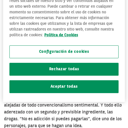
redes sociales de nuestro sitio y ver contenidos alojados en
un sitio web externo. Puede cambiar o retirar en cualquier
momento su consentimiento sobre el uso de cookies no
estrictamente necesarias. Para obtener más información
sobre las cookies que utilizamos y la lista de empresas que
utilizan rastreadores en nuestro sitio web, consulte nuestra
política de cookies:
Política de Cookies
Pero en
Industry
el término se adopta de un modo bastante
Configuración de cookies
más literal, y parece que es el sexo, como vía de escape
para los fantasmas de cada cual, la principal adicción
Rechazar todas
derivada de las ansias de ese poder financiero, que sin duda
se traduce en dinero. En fin, un drama de gente rica con
ganas de serlo mucho más a costa de todo y de cualquiera, y
Aceptar todas
que llena sus vacíos morales y sus maquiavélicas
conciencias con experiencias sexuales de lo más variadas y
alejadas de todo convencionalismo sentimental. Y todo ello
aderezado con un segundo y previsible ingrediente, las
drogas. “No es adicción si puedes pagarlas”, dice uno de los
personajes, para que se hagan una idea.