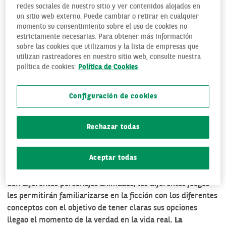
redes sociales de nuestro sitio y ver contenidos alojados en
computadora y dispositivos móviles, que les presenta a los
un sitio web externo. Puede cambiar o retirar en cualquier
más jóvenes, de manera harto comprensible, conceptos
momento su consentimiento sobre el uso de cookies no
financieros básicos para el buen manejo de sus finanzas
estrictamente necesarias. Para obtener más información
personales
, de modo que, cada niño comprenda desde la
sobre las cookies que utilizamos y la lista de empresas que
utilizan rastreadores en nuestro sitio web, consulte nuestra
edad más temprana los fundamentos de la economía, y así
política de cookies:
Política de Cookies
cuando sea adulto tenga las herramientas básicas para
construir su patrimonio económico o empresarial.
Configuración de cookies
Tres son los juegos que ofrece esta plataforma de
entretenimiento y formación
. Uno dedicado al dinero, otro
al ahorro y un tercero al consumo. Tres conceptos básicos y
Rechazar todas
fundamentales para afrontar el desarrollo socioeconómico
llegado el momento, y que conviene que los niños tengan
Aceptar todas
muy claros.
Con diferentes personajes animados, los diferentes juegos
les permitirán familiarizarse en la ficción con los diferentes
conceptos con el objetivo de tener claras sus opciones
llegao el momento de la verdad en la vida real.
La