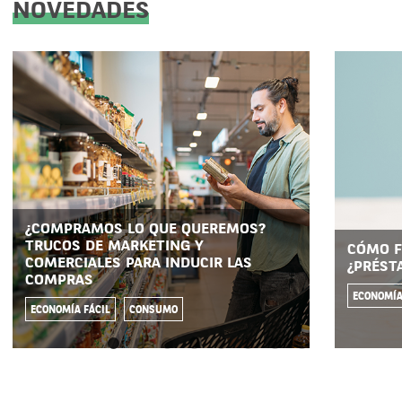
NOVEDADES
¿COMPRAMOS LO QUE QUEREMOS?
TRUCOS DE MARKETING Y
CÓMO F
COMERCIALES PARA INDUCIR LAS
¿PRÉST
COMPRAS
ECONOMÍA
ECONOMÍA FÁCIL
CONSUMO