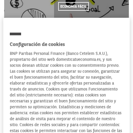
ECONOMÍA FÁCIL
19/06/2015
Configuración de cookies
BNP Paribas Personal Finance (Banco Cetelem S.A.U.),
propietario del sitio web domesticatueconomia.es, y sus
Cuanto antes
socios desean utilizar cookies con su consentimiento previo.
aprendamos lo que es el dinero y como funciona, mucho
Las cookies se utilizan para asegurar su conexión, garantizar
mejor. Antes conoceremos las reglas del juego de lo que está
el buen funcionamiento del sitio, facilitar su navegación,
elaborar estadísticas y ofrecerle ofertas personalizadas a
por venir cuando crezcamos. De modo que nunca está de
través de anuncios. Cookies que utilizamos Funcionamiento
más combinar la diversión con el aprendizaje, y que este
del sitio (estrictamente necesario): estas cookies son
introduzca a los más jóvenes en el mundo financiero de la
necesarias y garantizan el buen funcionamiento del sitio y
manera más básica pero directa posible.
permiten su optimización. Estadísticas y mediciones de
audiencia: estas cookies nos permiten establecer estadísticas
Y para ello hay juegos de lo más recomendables. Por
de análisis de visita para mejorar el contenido de nuestro
ejemplo el
Emprendiendo
de la colección Finanzas para
sitio. Cookies de redes sociales y para compartir contenidos:
estas cookies le permiten interactuar con las funciones de las
niños de Quiz Business Show.
Una serie de videojuegos para