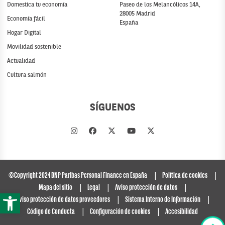
Domestica tu economía
Paseo de los Melancólicos 14A,
28005 Madrid
Economía fácil
España
Hogar Digital
Movilidad sostenible
Actualidad
Cultura salmón
SÍGUENOS
©Copyright 2024 BNP Paribas Personal Finance en España
Política de cookies
Mapa del sitio
Legal
Aviso protección de datos
Abrir barra de herramientas
Aviso protección de datos proveedores
Sistema Interno de Información
Código de Conducta
Configuración de cookies
Accesibilidad