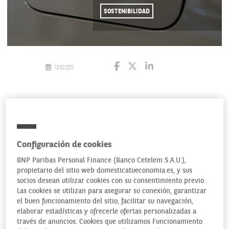
SOSTENIBILIDAD
13/05/2025
A la hora de decidirse, cualquier opción puede tener sus
ventajas y sus inconvenientes. Por ello siempre es
aconsejable informarse de los pros y los contras antes de
Configuración de cookies
tomar una decisión. Veamos las principales características
de un coche híbrido antes de decidir si comprarlo hoy
BNP Paribas Personal Finance (Banco Cetelem S.A.U.),
resulta rentable.
propietario del sitio web domesticatueconomia.es, y sus
socios desean utilizar cookies con su consentimiento previo.
Las cookies se utilizan para asegurar su conexión, garantizar
el buen funcionamiento del sitio, facilitar su navegación,
elaborar estadísticas y ofrecerle ofertas personalizadas a
COCHE HÍBRIDO: VENTAJAS Y
través de anuncios. Cookies que utilizamos Funcionamiento