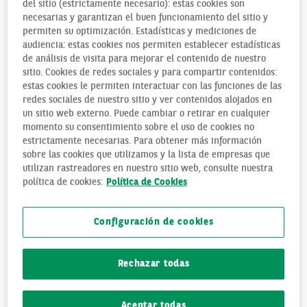
del sitio (estrictamente necesario): estas cookies son
DESVENTAJAS
necesarias y garantizan el buen funcionamiento del sitio y
permiten su optimización. Estadísticas y mediciones de
audiencia: estas cookies nos permiten establecer estadísticas
Es habitual oír eso de que el coche eléctrico es el futuro en
de análisis de visita para mejorar el contenido de nuestro
materia de movilidad. La sostenibilidad marca el norte en
sitio. Cookies de redes sociales y para compartir contenidos:
todos los sectores que de un modo u otro están relacionados
estas cookies le permiten interactuar con las funciones de las
o dependen de la energía. Pero durante el proceso de
redes sociales de nuestro sitio y ver contenidos alojados en
transición y adaptación, cada vez es más popular el coche
un sitio web externo. Puede cambiar o retirar en cualquier
momento su consentimiento sobre el uso de cookies no
híbrido. Su capacidad para combinar un motor eléctrico y
estrictamente necesarias. Para obtener más información
otro de combustión le hace ser más atractivo frente a otras
sobre las cookies que utilizamos y la lista de empresas que
opciones. Aunque
no todo sean ventajas
.
utilizan rastreadores en nuestro sitio web, consulte nuestra
política de cookies:
Política de Cookies
PROS DEL COCHE HÍBRIDO
La motivación medioambiental es la principal razón positiva
Configuración de cookies
para apostar por un coche híbrido. Aunque el eléctrico sea
más rotundo como cambio de modelo frente a los
tradicionales vehículos de combustión. Y es que
en modo
Rechazar todas
eléctrico, el coche híbrido no genera emisiones de gases
contaminantes
.
Aceptar todas