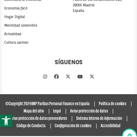
28005 Madrid
Economía fácil
España
Hogar Digital
Movilidad sostenible
Actualidad
Cultura salmón
SÍGUENOS
©Copyright 2024 BNP Paribas Personal Finance en España
Política de cookies
Mapa del sitio
Legal
Aviso protección de datos
Abrir barra de herramientas
Aviso protección de datos proveedores
Sistema Interno de Información
Código de Conducta
Configuración de cookies
Accesibilidad