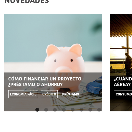
NOVEDADES
CÓMO FINANCIAR UN PROYECTO:
¿CUÁND
¿PRÉSTAMO O AHORRO?
AÉREA?
ECONOMÍA FÁCIL
CRÉDITO
PRÉSTAMO
CONSUMO