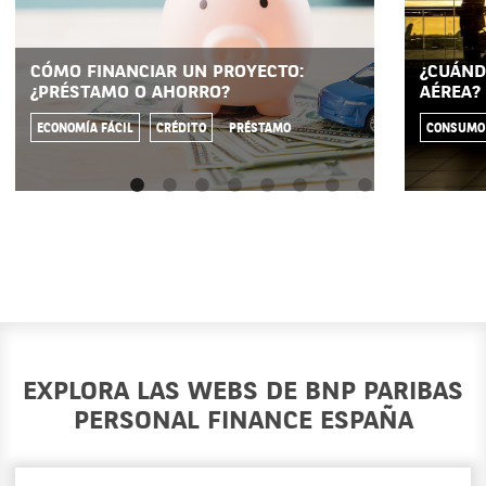
CÓMO FINANCIAR UN PROYECTO:
¿CUÁND
¿PRÉSTAMO O AHORRO?
AÉREA?
ECONOMÍA FÁCIL
CRÉDITO
PRÉSTAMO
CONSUMO
EXPLORA LAS WEBS DE BNP PARIBAS
PERSONAL FINANCE ESPAÑA