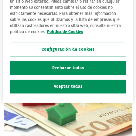
pagará aunque el Euribor esté por debajo.
un sitio web externo. Puede cambiar o retirar en cualquier
momento su consentimiento sobre el uso de cookies no
Así por ejemplo, en los últimos años
el Euribor
llegó a caer
estrictamente necesarias. Para obtener más información
sobre las cookies que utilizamos y la lista de empresas que
hasta el 0,50%, pero las cláusulas suelo medias estaban en
utilizan rastreadores en nuestro sitio web, consulte nuestra
el 3,12%, por lo que el ciudadano afectado continuó pagando
política de cookies:
Política de Cookies
ese tipo a pesar de que el Euribor estaba en su nivel más
bajo. Es decir, dicha cláusula no permite al deudor
Configuración de cookies
beneficiarse de la bajada de ese índice.
Rechazar todas
Aceptar todas