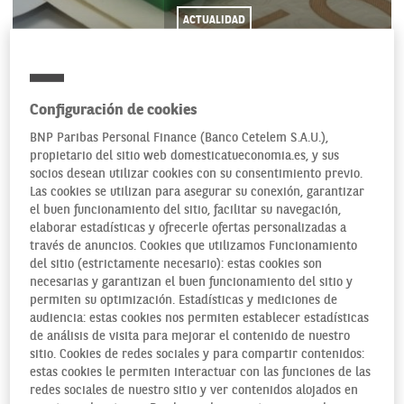
ACTUALIDAD
Configuración de cookies
17/12/2014
BNP Paribas Personal Finance (Banco Cetelem S.A.U.),
propietario del sitio web domesticatueconomia.es, y sus
socios desean utilizar cookies con su consentimiento previo.
Al firmar la hipoteca de la compra de un inmueble conviene
Las cookies se utilizan para asegurar su conexión, garantizar
el buen funcionamiento del sitio, facilitar su navegación,
leerse al detalle el documento firmado. Esto parece de
elaborar estadísticas y ofrecerle ofertas personalizadas a
Perogrullo, pero pocos lo hacen y luego pasa lo que pasa. Y
través de anuncios. Cookies que utilizamos Funcionamiento
le ha pasado a muchísima gente. Nos encontramos con una
del sitio (estrictamente necesario): estas cookies son
cláusula suelo en
nuestro contrato de hipoteca
que nos
necesarias y garantizan el buen funcionamiento del sitio y
impide pagar menos aunque baje el Euribor, que es el índice
permiten su optimización. Estadísticas y mediciones de
audiencia: estas cookies nos permiten establecer estadísticas
de referencia en la mayoría de los casos (97%) en España.
de análisis de visita para mejorar el contenido de nuestro
Pues eso y no otra cosa es
la cláusula suelo.
Un epígrafe
que
sitio. Cookies de redes sociales y para compartir contenidos:
puede incluir el banco en la hipoteca a la hora de su firma y
estas cookies le permiten interactuar con las funciones de las
que
establece el tipo de interés mínimo que el cliente
redes sociales de nuestro sitio y ver contenidos alojados en