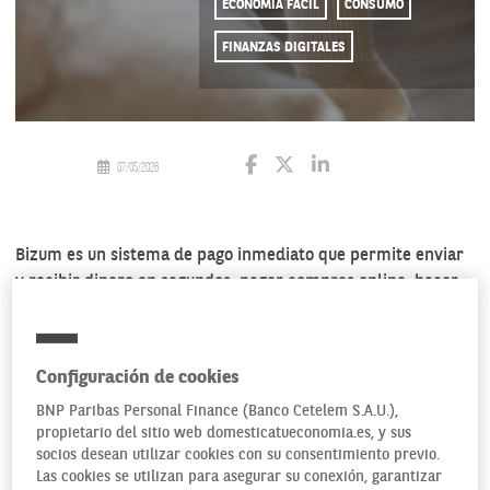
ECONOMÍA FÁCIL
CONSUMO
FINANZAS DIGITALES
07/05/2026
Bizum es un sistema de pago inmediato que permite enviar
y recibir dinero en segundos, pagar compras online, hacer
donaciones y realizar cobros puntuales. En la actualidad, la
forma más rápida y cómoda de mover dinero desde el
móvil, sin necesidad de introducir el IBAN ni datos de
Configuración de cookies
tarjeta para realizar las transacciones. Un sistema que solo
BNP Paribas Personal Finance (Banco Cetelem S.A.U.),
era operativo en España, hasta la implementación del
propietario del sitio web domesticatueconomia.es, y sus
Bizum internacional. Veamos en qué consiste.
socios desean utilizar cookies con su consentimiento previo.
Las cookies se utilizan para asegurar su conexión, garantizar