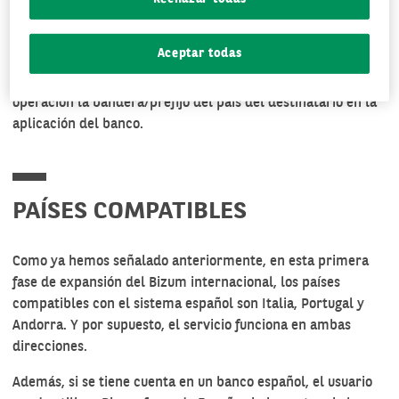
nacional. A través del teléfono móvil, cuyo número debe
estar vinculado a una cuenta bancaria, y la transferencia es
Aceptar todas
gratuita y se ejecuta con efecto inmediato. Lo único
diferente es que hay que seleccionar previamente a la
operación la bandera/prefijo del país del destinatario en la
aplicación del banco.
PAÍSES COMPATIBLES
Como ya hemos señalado anteriormente, en esta primera
fase de expansión del Bizum internacional, los países
compatibles con el sistema español son Italia, Portugal y
Andorra. Y por supuesto, el servicio funciona en ambas
direcciones.
Además, si se tiene cuenta en un banco español, el usuario