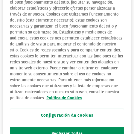
el buen funcionamiento del sitio, facilitar su navegación,
elaborar estadísticas y ofrecerle ofertas personalizadas a
¿SE PUEDE USAR BIZUM EN EL
través de anuncios. Cookies que utilizamos Funcionamiento
del sitio (estrictamente necesario): estas cookies son
EXTRANJERO?
necesarias y garantizan el buen funcionamiento del sitio y
permiten su optimización. Estadísticas y mediciones de
audiencia: estas cookies nos permiten establecer estadísticas
El Bizum es un sistema de envío de dinero integrado en la
de análisis de visita para mejorar el contenido de nuestro
app de la mayoría de bancos españoles, que hasta la fecha
sitio. Cookies de redes sociales y para compartir contenidos:
era de alcance nacional. Sin embargo, con el nombre de
estas cookies le permiten interactuar con las funciones de las
redes sociales de nuestro sitio y ver contenidos alojados en
Bizum Internacional se ha expandido
y permite la
un sitio web externo. Puede cambiar o retirar en cualquier
transferencia inmediata de dinero entre usuarios de
momento su consentimiento sobre el uso de cookies no
Portugal, Italia, Andorra y, por supuesto, España.
estrictamente necesarias. Para obtener más información
sobre las cookies que utilizamos y la lista de empresas que
utilizan rastreadores en nuestro sitio web, consulte nuestra
política de cookies:
Política de Cookies
CÓMO FUNCIONA BIZUM
INTERNACIONAL
Configuración de cookies
El Bizum internacional funciona de forma similar al
Rechazar todas