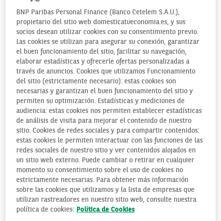
BNP Paribas Personal Finance (Banco Cetelem S.A.U.),
propietario del sitio web domesticatueconomia.es, y sus
¿QUÉ ES LA TRANSMISIÓN DE
socios desean utilizar cookies con su consentimiento previo.
UNA EMPRESA?
Las cookies se utilizan para asegurar su conexión, garantizar
el buen funcionamiento del sitio, facilitar su navegación,
elaborar estadísticas y ofrecerle ofertas personalizadas a
La trasmisión de empresa puede abarcar desde la
través de anuncios. Cookies que utilizamos Funcionamiento
trasmisión
mortis causa
a la trasmisión
inter vivos
.
del sitio (estrictamente necesario): estas cookies son
necesarias y garantizan el buen funcionamiento del sitio y
Trataremos de centrarnos en esta última, ya que
permiten su optimización. Estadísticas y mediciones de
normalmente la trasmisión
mortis causa
suele ser más
audiencia: estas cookies nos permiten establecer estadísticas
habitual entre causante y heredero y, por ello, asunto de
de análisis de visita para mejorar el contenido de nuestro
herencias, asunto que merecería otro artículo por su
sitio. Cookies de redes sociales y para compartir contenidos:
complejidad y extensión.
estas cookies le permiten interactuar con las funciones de las
redes sociales de nuestro sitio y ver contenidos alojados en
La transmisión de empresa comprende la
enajenación, por
un sitio web externo. Puede cambiar o retirar en cualquier
momento su consentimiento sobre el uso de cookies no
título oneroso o lucrativo
, del conjunto organizado de
estrictamente necesarias. Para obtener más información
elementos en funcionamiento que constituyen la empresa,
sobre las cookies que utilizamos y la lista de empresas que
con traslado de la totalidad de relaciones jurídicas que tiene
utilizan rastreadores en nuestro sitio web, consulte nuestra
contraídas, y asunción de cuantas obligaciones accesorias
política de cookies:
Política de Cookies
sean necesarias, con el objeto de posibilitar la subsistencia