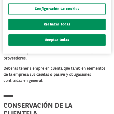
de la actividad desarrollada de la empresa por un nuevo
Configuración de cookies
empresario.
Los
bienes que integran su patrimonio
son: bienes muebles,
Rechazar todas
maquinaria y equipos, activos monetarios, derechos de
crédito, derechos de propiedad industrial, así como la
marca y nombre comercial, bienes inmuebles, relaciones
Aceptar todas
jurídicas y laborales, con sus empleados. Por otro lado están
los derechos privados: contratos con sus clientes y
proveedores.
Deberás tener siempre en cuenta que también elementos
de la empresa sus
deudas o pasivo
y obligaciones
contraídas en general.
CONSERVACIÓN DE LA
CLIENTELA