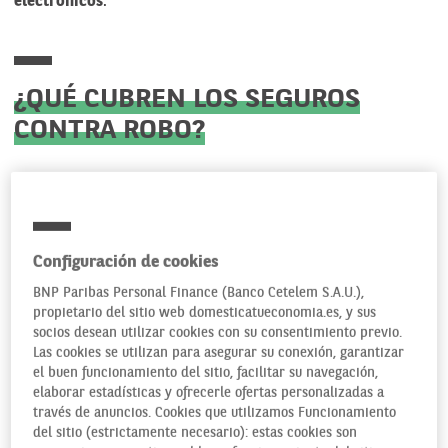
electrónicos
.
¿QUÉ CUBREN LOS SEGUROS
CONTRA ROBO?
Nuestros dispositivos suelen estar muy expuestos, ya que
nos acompañan a todas horas, y es habitual dejarlos sobre
la mesa o en el bolso, con fácil acceso por si hay que volver
a emplearlo. Y eso lo saben los delincuentes, que
Configuración de cookies
aprovechar el despiste y la falta de cautela de los
BNP Paribas Personal Finance (Banco Cetelem S.A.U.),
propietarios. Algo cada vez más común.
propietario del sitio web domesticatueconomia.es, y sus
socios desean utilizar cookies con su consentimiento previo.
Por ello es importante tener los dispositivos asegurados
Las cookies se utilizan para asegurar su conexión, garantizar
frente a las posibles sustracciones. Aunque antes conviene
el buen funcionamiento del sitio, facilitar su navegación,
distinguir entre robo y hurto
, pues es algo que determina
elaborar estadísticas y ofrecerle ofertas personalizadas a
través de anuncios. Cookies que utilizamos Funcionamiento
las condiciones de cualquier tipo de póliza, ya que la
del sitio (estrictamente necesario): estas cookies son
diferencia entre uno y otro es el grado de violencia,