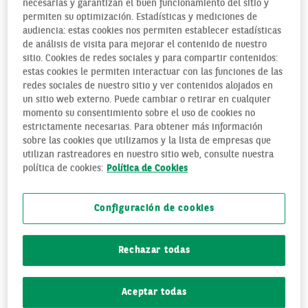
necesarias y garantizan el buen funcionamiento del sitio y
intimidación o daños que se producen en el acto delictivo.
permiten su optimización. Estadísticas y mediciones de
audiencia: estas cookies nos permiten establecer estadísticas
¿QUÉ ES UN ROBO?
de análisis de visita para mejorar el contenido de nuestro
sitio. Cookies de redes sociales y para compartir contenidos:
Se considera un robo de nuestras propiedades cuando aquel
estas cookies le permiten interactuar con las funciones de las
que se apodera de las mismas lo hace
empleando la fuerza
redes sociales de nuestro sitio y ver contenidos alojados en
sobre las cosas o violencia contra las personas
. Es decir,
un sitio web externo. Puede cambiar o retirar en cualquier
será un robo tanto si fuerzan la cerradura de la puerta para
momento su consentimiento sobre el uso de cookies no
estrictamente necesarias. Para obtener más información
sustraer el objeto, como si nos intimidan o forcejean con
sobre las cookies que utilizamos y la lista de empresas que
nosotros para arrebatárnoslo.
utilizan rastreadores en nuestro sitio web, consulte nuestra
política de cookies:
Política de Cookies
¿QUÉ ES UN HURTO?
Un hurto, sin embargo, es cuando se produce la misma
Configuración de cookies
situación, y nos sustraen nuestras posesiones, pero
sin
ejercer fuerza alguna para conseguirlo ni violencia contra
nosotros
. Es decir, cuando se nos arrebata el objeto
Rechazar todas
aprovechando un descuido
o una oportunidad favorecida
por la habilidad delictiva del sujeto. Y en tal caso, es difícil
Aceptar todas
justificar el siniestro, y
la aseguradora bien puede