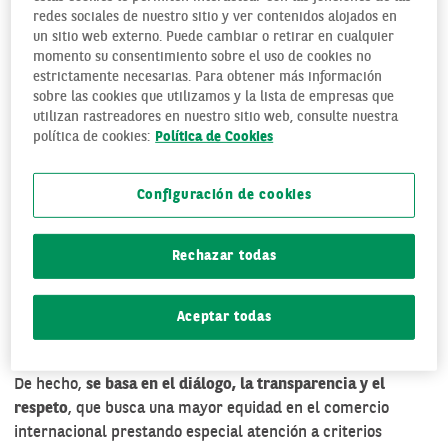
redes sociales de nuestro sitio y ver contenidos alojados en
un sitio web externo. Puede cambiar o retirar en cualquier
momento su consentimiento sobre el uso de cookies no
estrictamente necesarias. Para obtener más información
sobre las cookies que utilizamos y la lista de empresas que
utilizan rastreadores en nuestro sitio web, consulte nuestra
política de cookies:
Política de Cookies
Configuración de cookies
El objetivo del Comercio Justo es mejorar el acceso al
Rechazar todas
mercado de los productores más desfavorecidos y cambiar
las injustas reglas del comercio internacional que
consolidan la pobreza y la desigualdad mundial. Razones
Aceptar todas
por las cuales
este sistema
está considerado
internacionalmente como una herramienta de cooperación.
De hecho,
se basa en el diálogo, la transparencia y el
respeto
, que busca una mayor equidad en el comercio
internacional prestando especial atención a
criterios