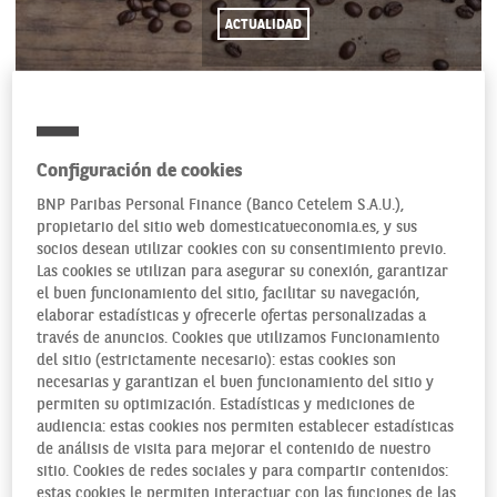
ACTUALIDAD
24/05/2019
Configuración de cookies
BNP Paribas Personal Finance (Banco Cetelem S.A.U.),
propietario del sitio web domesticatueconomia.es, y sus
Otra economía es posible, un sistema más justo y solidario.
socios desean utilizar cookies con su consentimiento previo.
Así lo piensan, lo defienden y lo pretenden desde la
Las cookies se utilizan para asegurar su conexión, garantizar
Plataforma del
Comercio Justo
, que precisamente
el buen funcionamiento del sitio, facilitar su navegación,
celebraba el pasado día 11 de mayo su Día Internacional. Un
elaborar estadísticas y ofrecerle ofertas personalizadas a
través de anuncios. Cookies que utilizamos Funcionamiento
sistema comercial solidario y alternativo al convencional
del sitio (estrictamente necesario): estas cookies son
que persigue el desarrollo de los pueblos y la lucha contra
necesarias y garantizan el buen funcionamiento del sitio y
la pobreza
.
permiten su optimización. Estadísticas y mediciones de
audiencia: estas cookies nos permiten establecer estadísticas
de análisis de visita para mejorar el contenido de nuestro
sitio. Cookies de redes sociales y para compartir contenidos:
estas cookies le permiten interactuar con las funciones de las