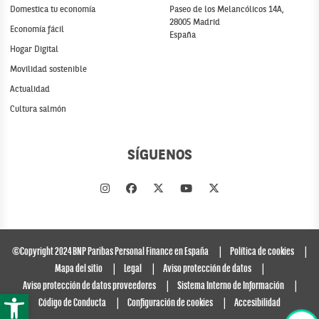
Domestica tu economía
Paseo de los Melancólicos 14A,
28005 Madrid
Economía fácil
España
Hogar Digital
Movilidad sostenible
Actualidad
Cultura salmón
SÍGUENOS
©Copyright 2024 BNP Paribas Personal Finance en España
Política de cookies
Mapa del sitio
Legal
Aviso protección de datos
Aviso protección de datos proveedores
Sistema Interno de Información
Abrir barra de herramientas
Código de Conducta
Configuración de cookies
Accesibilidad