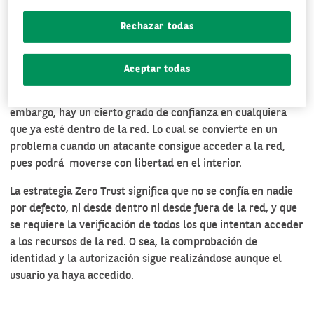
MÁS ALLÁ DE LA SEGURIDAD
TRADICIONAL
Rechazar todas
La seguridad tradicional de las redes informáticas se basa
en un concepto perimetral. Es decir, una defensa de la red
Aceptar todas
que impida la entrada de las amenazas. En la seguridad
perimetral lo difícil es acceder desde fuera de la red. Sin
embargo, hay un cierto grado de confianza en cualquiera
que ya esté dentro de la red. Lo cual se convierte en un
problema cuando un atacante consigue acceder a la red,
pues podrá moverse con libertad en el interior.
La estrategia Zero Trust significa que no se confía en nadie
por defecto, ni desde dentro ni desde fuera de la red, y que
se requiere la verificación de todos los que intentan acceder
a los recursos de la red. O sea, la comprobación de
identidad y la autorización sigue realizándose aunque el
usuario ya haya accedido.