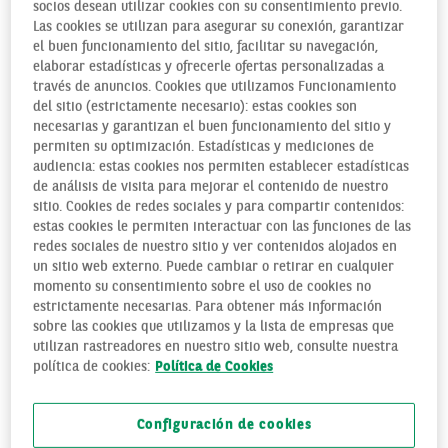
¿QUÉ ES EL MODELO ‘ZERO
socios desean utilizar cookies con su consentimiento previo.
Las cookies se utilizan para asegurar su conexión, garantizar
TRUST’ Y CÓMO FUNCIONA?
el buen funcionamiento del sitio, facilitar su navegación,
elaborar estadísticas y ofrecerle ofertas personalizadas a
través de anuncios. Cookies que utilizamos Funcionamiento
El modelo Zero Trust es una estrategia de seguridad de red
del sitio (estrictamente necesario): estas cookies son
que se basa en la premisa de que nada ni nadie, ninguna
necesarias y garantizan el buen funcionamiento del sitio y
persona o dispositivo dentro o fuera de la red de una
permiten su optimización. Estadísticas y mediciones de
organización, debe tener acceso para conectarse a sistemas
audiencia: estas cookies nos permiten establecer estadísticas
de análisis de visita para mejorar el contenido de nuestro
o programas hasta que se considere explícitamente
sitio. Cookies de redes sociales y para compartir contenidos:
necesario.
estas cookies le permiten interactuar con las funciones de las
redes sociales de nuestro sitio y ver contenidos alojados en
Se trata de un cambio de paradigma en materia de
un sitio web externo. Puede cambiar o retirar en cualquier
seguridad y confianza, y donde hasta la fecha era “confiar,
momento su consentimiento sobre el uso de cookies no
pero verificar”, ahora se aplica el “nunca confiar, siempre
estrictamente necesarias. Para obtener más información
comprobar”.
sobre las cookies que utilizamos y la lista de empresas que
utilizan rastreadores en nuestro sitio web, consulte nuestra
Así, el Zero Trust consiste en no confiar en ningún usuario o
política de cookies:
Política de Cookies
dispositivo para acceder a un recurso hasta que se
compruebe su identidad y autorización.
Configuración de cookies