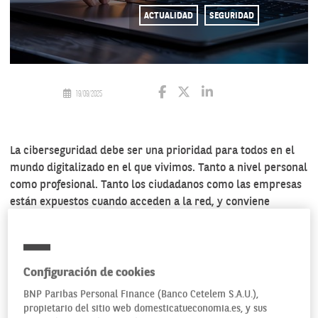
ACTUALIDAD
SEGURIDAD
19/09/2025
La ciberseguridad debe ser una prioridad para todos en el
mundo digitalizado en el que vivimos. Tanto a nivel personal
como profesional. Tanto los ciudadanos como las empresas
están expuestos cuando acceden a la red, y conviene
conocer los principales medios existentes para protegerse
de
cualquier tipo de ciberataque
. Por ejemplo, el modelo de
seguridad Zero Trust, o confianza cero.
Configuración de cookies
BNP Paribas Personal Finance (Banco Cetelem S.A.U.),
propietario del sitio web domesticatueconomia.es, y sus