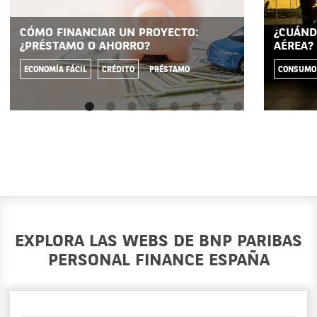
CÓMO FINANCIAR UN PROYECTO:
¿CUÁND
¿PRÉSTAMO O AHORRO?
AÉREA?
ECONOMÍA FÁCIL
CRÉDITO
PRÉSTAMO
CONSUMO
EXPLORA LAS WEBS DE BNP PARIBAS
PERSONAL FINANCE ESPAÑA