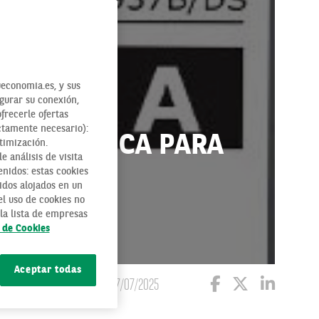
economia.es, y sus
egurar su conexión,
ofrecerle ofertas
ctamente necesario):
ENERGÉTICA PARA
timización.
 análisis de visita
enidos: estas cookies
idos alojados en un
l uso de cookies no
la lista de empresas
a de Cookies
Aceptar todas
07/07/2025