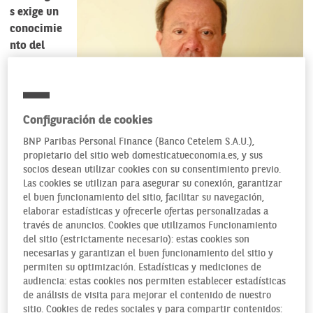
s exige un
conocimie
nto del
mercado.
¿Cómo
ayuda a
una PYME,
Configuración de cookies
autónomo
BNP Paribas Personal Finance (Banco Cetelem S.A.U.),
o
propietario del sitio web domesticatueconomia.es, y sus
profesiona
socios desean utilizar cookies con su consentimiento previo.
l los
Las cookies se utilizan para asegurar su conexión, garantizar
estudios de mercado? A grandes rasgos, ¿qué usos pueden
el buen funcionamiento del sitio, facilitar su navegación,
elaborar estadísticas y ofrecerle ofertas personalizadas a
tener la investigación de mercados?
través de anuncios. Cookies que utilizamos Funcionamiento
del sitio (estrictamente necesario): estas cookies son
Los estudios de mercado son una herramienta esencial para
necesarias y garantizan el buen funcionamiento del sitio y
que las PYMEs, autónomos y profesionales puedan tomar
permiten su optimización. Estadísticas y mediciones de
decisiones estratégicas informadas y precisas. Son varias
audiencia: estas cookies nos permiten establecer estadísticas
las formas en las que los estudios de mercado les ayudan:
de análisis de visita para mejorar el contenido de nuestro
sitio. Cookies de redes sociales y para compartir contenidos: