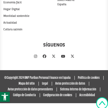
28005 Madrid
Economía fácil
España
Hogar Digital
Movilidad sostenible
Actualidad
Cultura salmón
SÍGUENOS
©Copyright 2024 BNP Paribas Personal Finance en España
Política de cookies
Mapa del sitio
Legal
Aviso protección de datos
Aviso protección de datos proveedores
Sistema Interno de Información
Abrir barra de herramientas
Código de Conducta
Configuración de cookies
Accesibilidad