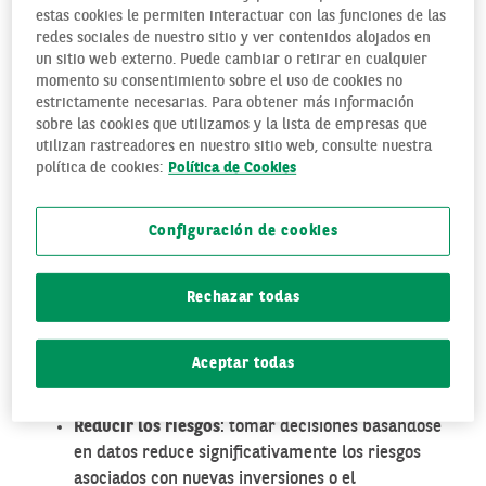
Identificar oportunidades de negocio
: los
estas cookies le permiten interactuar con las funciones de las
estudios de mercado permiten identificar
redes sociales de nuestro sitio y ver contenidos alojados en
un sitio web externo. Puede cambiar o retirar en cualquier
oportunidades de negocio que, de otra forma,
momento su consentimiento sobre el uso de cookies no
podrían pasar desapercibidas. Analizando las
estrictamente necesarias. Para obtener más información
tendencias emergentes del mercado y las
sobre las cookies que utilizamos y la lista de empresas que
necesidades de los consumidores, las PYMEs
utilizan rastreadores en nuestro sitio web, consulte nuestra
pueden desarrollar productos o servicios que
política de cookies:
Política de Cookies
respondan directamente a esas demandas.
Conocer a los clientes
: comprender quiénes son
Configuración de cookies
los clientes, qué quieren y cómo se comportan es
fundamental para cualquier negocio. Las
encuestas online y el análisis de datos permiten a
Rechazar todas
las PYMEs obtener información detallada, de
manera más rápida y económica que con las
Aceptar todas
metodologías tradicionales como las encuestas
personales o telefónicas.
Reducir los riesgos
: tomar decisiones basándose
en datos reduce significativamente los riesgos
asociados con nuevas inversiones o el