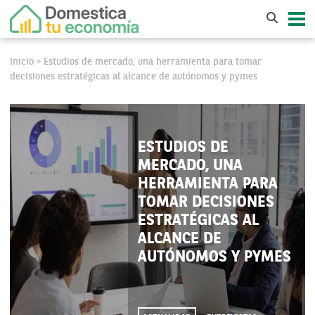
Inicio
Estudios de mercado, una herramienta para tomar
>
decisiones estratégicas al alcance de autónomos y pymes
ESTUDIOS DE
MERCADO, UNA
HERRAMIENTA PARA
TOMAR DECISIONES
ESTRATÉGICAS AL
ALCANCE DE
AUTÓNOMOS Y PYMES