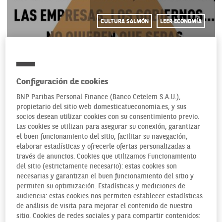
CULTURA SALMÓN
LEER ECONOMÍA
27/11/2015
Configuración de cookies
BNP Paribas Personal Finance (Banco Cetelem S.A.U.),
propietario del sitio web domesticatueconomia.es, y sus
Hay preguntas cuyas
socios desean utilizar cookies con su consentimiento previo.
Las cookies se utilizan para asegurar su conexión, garantizar
respuestas son incómodas.
el buen funcionamiento del sitio, facilitar su navegación,
Algunas, incluso, son
elaborar estadísticas y ofrecerle ofertas personalizadas a
auténticas proscritas del
través de anuncios. Cookies que utilizamos Funcionamiento
sistema socio-económico;
del sitio (estrictamente necesario): estas cookies son
aquellas que nadie quiere
necesarias y garantizan el buen funcionamiento del sitio y
permiten su optimización. Estadísticas y mediciones de
que se desvelen. Y por eso,
audiencia: estas cookies nos permiten establecer estadísticas
tal vez, sea inaudito el
de análisis de visita para mejorar el contenido de nuestro
último premio Espasa, que
sitio. Cookies de redes sociales y para compartir contenidos: