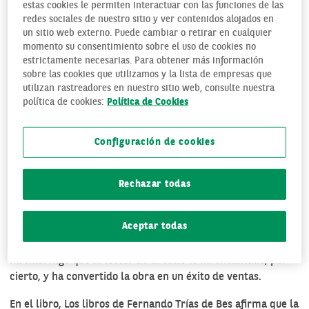
este año 2015 ha sido
estas cookies le permiten interactuar con las funciones de las
concedido por unanimidad
redes sociales de nuestro sitio y ver contenidos alojados en
un sitio web externo. Puede cambiar o retirar en cualquier
a un texto “incómodo” del
momento su consentimiento sobre el uso de cookies no
economista Fernando Trías
estrictamente necesarias. Para obtener más información
de Bes. Un libro en el cual, y según propias palabras
sobre las cookies que utilizamos y la lista de empresas que
convertidas en subtítulo, desvela lo que las marcas, los
utilizan rastreadores en nuestro sitio web, consulte nuestra
bancos, las empresas, los gobiernos… no quieren que sepas.
política de cookies:
Política de Cookies
Y claro, con semejantes planteamientos, la obra no podía
sino titularse El libro prohibido de la economía.
Configuración de cookies
Una auténtica declaración de intenciones la que utiliza el
propio autor cuando habla de y promociona su libro: “He
Rechazar todas
decidido desvelar el juego; rebelarme y decir la verdad,
toda la verdad y nada más que la verdad. Solo a quienes
Aceptar todas
manipulan o engañan les indignará que desvele y denuncie
en qué hemos convertido a la economía”. Y parece que así
ha sido. Algo que al lector de la calle le ha encantado, por
cierto, y ha convertido la obra en un éxito de ventas.
En el libro,
Los libros de Fernando Trías de Bes
afirma que la