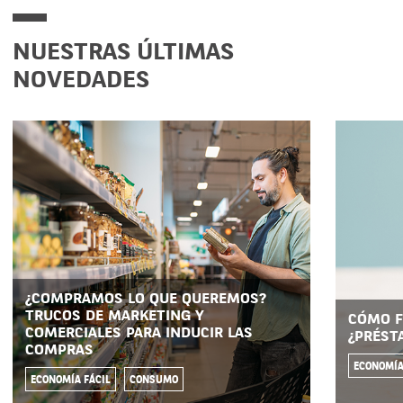
NUESTRAS ÚLTIMAS
NOVEDADES
¿COMPRAMOS LO QUE QUEREMOS?
TRUCOS DE MARKETING Y
CÓMO F
COMERCIALES PARA INDUCIR LAS
¿PRÉST
COMPRAS
ECONOMÍA
ECONOMÍA FÁCIL
CONSUMO