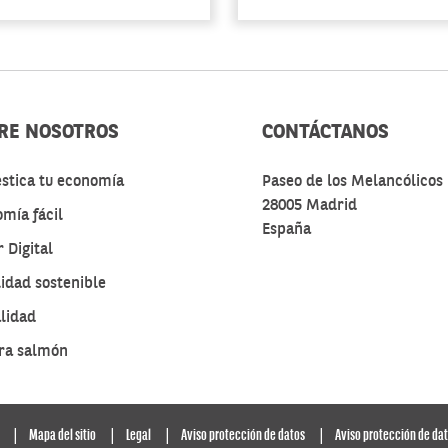
RE NOSOTROS
CONTÁCTANOS
stica tu economía
Paseo de los Melancólicos 
28005 Madrid
mía fácil
España
 Digital
idad sostenible
lidad
ra salmón
Mapa del sitio
Legal
Aviso protección de datos
Aviso protección de da