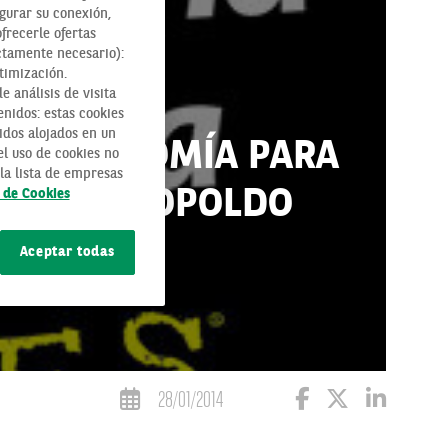
egurar su conexión,
ofrecerle ofertas
ctamente necesario):
timización.
 análisis de visita
enidos: estas cookies
idos alojados en un
LA ECONOMÍA PARA
l uso de cookies no
la lista de empresas
RO DE LEOPOLDO
a de Cookies
Aceptar todas
28/01/2014