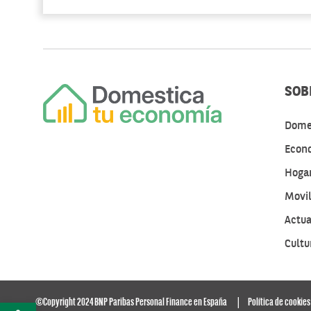
SOB
Dome
Econo
Hogar
Movil
Actua
Cultu
©Copyright 2024 BNP Paribas Personal Finance en España
Política de cookies
Abrir barra de herramientas