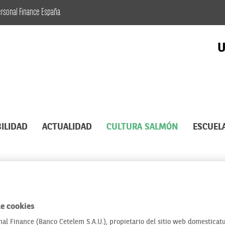
ersonal Finance España
U
ILIDAD
ACTUALIDAD
CULTURA SALMÓN
ESCUEL
 Leopoldo Abadía
e cookies
al Finance (Banco Cetelem S.A.U.), propietario del sitio web domesticatu