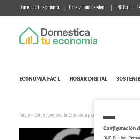
Domestica tu economía
Observatorio Cetelem
BNP Paribas P
ECONOMÍA FÁCIL
HOGAR DIGITAL
SOSTENIB
Inicio
Cómo funciona la Economía para Dummies, un libro de
>
Configuración d
BNP Paribas Person