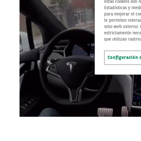
estas cookies son 
Estadísticas y medi
para mejorar el con
le permiten interac
sitio web externo.
estrictamente nece
que utilizan rastre
Configuración 