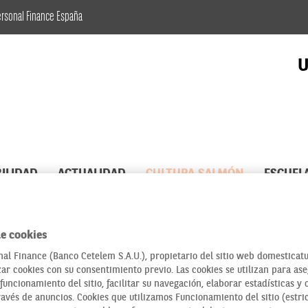
ersonal Finance España
U
ILIDAD
ACTUALIDAD
CULTURA SALMÓN
ESCUEL
e cookies
r qué precio? [VÍDEO]
al Finance (Banco Cetelem S.A.U.), propietario del sitio web domesticatu
zar cookies con su consentimiento previo. Las cookies se utilizan para as
funcionamiento del sitio, facilitar su navegación, elaborar estadísticas y 
ravés de anuncios. Cookies que utilizamos Funcionamiento del sitio (estri