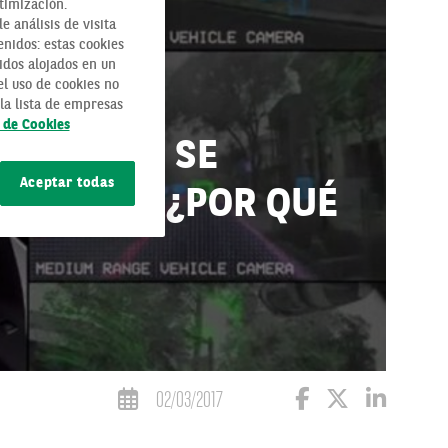
timización.
 análisis de visita
enidos: estas cookies
idos alojados en un
l uso de cookies no
la lista de empresas
a de Cookies
: ¿CÓMO SE
Aceptar todas
CUÁNDO? ¿POR QUÉ
02/03/2017