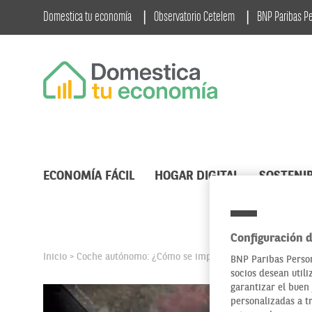
Domestica tu economía
Observatorio Cetelem
BNP Paribas P
ECONOMÍA FÁCIL
HOGAR DIGITAL
SOSTENIB
Configuración d
Inicio
Coche autónomo: ¿Cómo se implantarán? ¿Cuándo? ¿Po
>
BNP Paribas Person
socios desean utili
garantizar el buen 
personalizadas a t