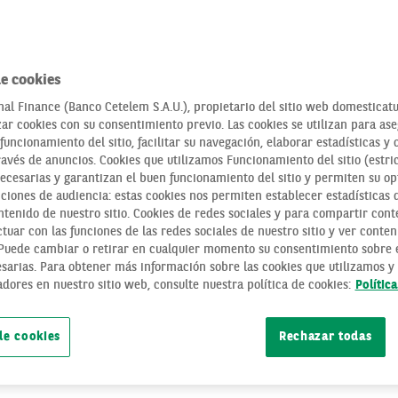
e cookies
al Finance (Banco Cetelem S.A.U.), propietario del sitio web domesticatu
zar cookies con su consentimiento previo. Las cookies se utilizan para as
AMORTIZACIÓN DE
funcionamiento del sitio, facilitar su navegación, elaborar estadísticas y 
ravés de anuncios. Cookies que utilizamos Funcionamiento del sitio (estri
PAGAR MENOS CU
necesarias y garantizan el buen funcionamiento del sitio y permiten su op
ciones de audiencia: estas cookies nos permiten establecer estadísticas de
MENOS AÑOS
tenido de nuestro sitio. Cookies de redes sociales y para compartir cont
tuar con las funciones de las redes sociales de nuestro sitio y ver conten
 Puede cambiar o retirar en cualquier momento su consentimiento sobre e
sarias. Para obtener más información sobre las cookies que utilizamos y 
adores en nuestro sitio web, consulte nuestra política de cookies:
ECONOMÍA FÁCIL
CRÉDITO
HIPOTECA
Polític
de cookies
Rechazar todas