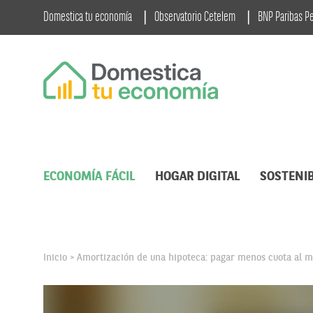
Domestica tu economía
Observatorio Cetelem
BNP Paribas P
ECONOMÍA FÁCIL
HOGAR DIGITAL
SOSTENIB
Inicio
Amortización de una hipoteca: pagar menos cuota al 
>