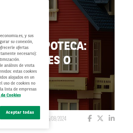
economia.es, y sus
egurar su conexión,
 UNA HIPOTECA:
ofrecerle ofertas
ctamente necesario):
OTA AL MES O
timización.
 análisis de visita
enidos: estas cookies
idos alojados en un
l uso de cookies no
la lista de empresas
a de Cookies
Aceptar todas
05/08/2024