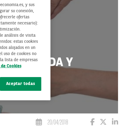
economia.es, y sus
egurar su conexión,
ofrecerle ofertas
ctamente necesario):
timización.
 análisis de visita
enidos: estas cookies
idos alojados en un
l uso de cookies no
TRE MONEDA Y
la lista de empresas
a de Cookies
Aceptar todas
20/04/2018