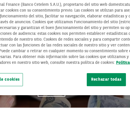
al Finance (Banco Cetelem S.A.U.), propietario del sitio web domesticatu
zar cookies con su consentimiento previo. Las cookies se utilizan para as
funcionamiento del sitio, facilitar su navegación, elaborar estadísticas y 
ravés de anuncios. Cookies que utilizamos Funcionamiento del sitio (estri
necesarias y garantizan el buen funcionamiento del sitio y permiten su op
ciones de audiencia: estas cookies nos permiten establecer estadísticas de
tenido de nuestro sitio. Cookies de redes sociales y para compartir cont
tuar con las funciones de las redes sociales de nuestro sitio y ver conten
 Puede cambiar o retirar en cualquier momento su consentimiento sobre e
DIFERENCIAS EN
sarias. Para obtener más información sobre las cookies que utilizamos y 
adores en nuestro sitio web, consulte nuestra política de cookies:
Polític
DIVISA
de cookies
Rechazar todas
ECONOMÍA FÁCIL